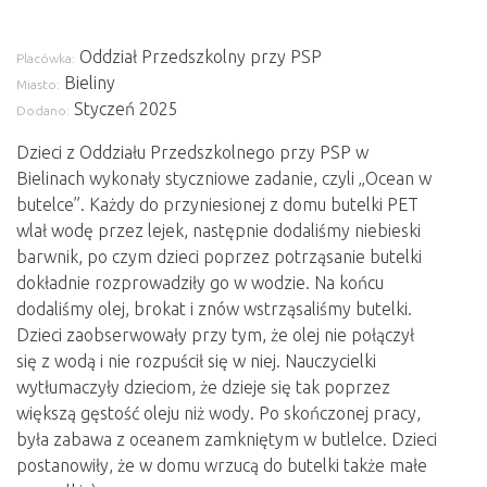
Oddział Przedszkolny przy PSP
Placówka:
Bieliny
Miasto:
Styczeń 2025
Dodano:
Dzieci z Oddziału Przedszkolnego przy PSP w
Bielinach wykonały styczniowe zadanie, czyli „Ocean w
butelce”. Każdy do przyniesionej z domu butelki PET
wlał wodę przez lejek, następnie dodaliśmy niebieski
barwnik, po czym dzieci poprzez potrząsanie butelki
dokładnie rozprowadziły go w wodzie. Na końcu
dodaliśmy olej, brokat i znów wstrząsaliśmy butelki.
Dzieci zaobserwowały przy tym, że olej nie połączył
się z wodą i nie rozpuścił się w niej. Nauczycielki
wytłumaczyły dzieciom, że dzieje się tak poprzez
większą gęstość oleju niż wody. Po skończonej pracy,
była zabawa z oceanem zamkniętym w butlelce. Dzieci
postanowiły, że w domu wrzucą do butelki także małe