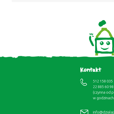
Kontakt
512 158 035
22 885 60 98
(czynna od p
w godzinach 
info@dziala